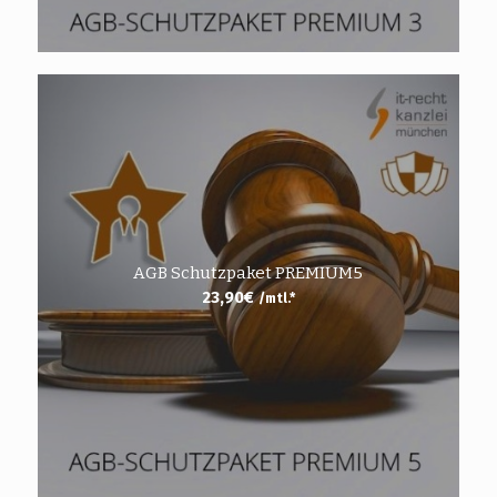
AGB Schutzpaket PREMIUM5
23,90
€
/mtl.*