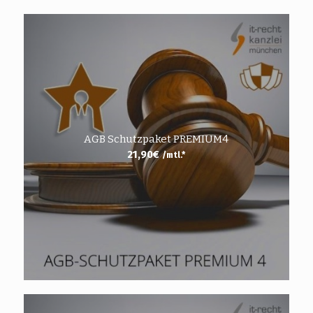
AGB Schutzpaket PREMIUM4
21,90
€
/mtl.*