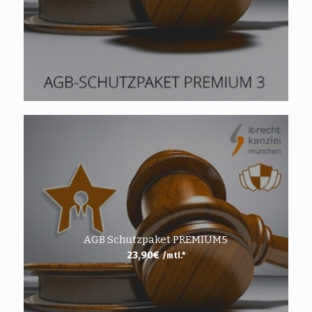
AGB Schutzpaket PREMIUM5
23,90
€
/mtl.*