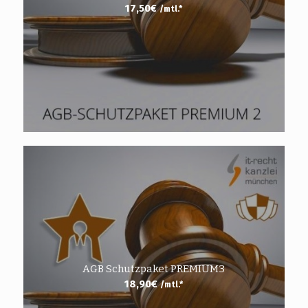
17,50
€
/mtl.*
AGB Schutzpaket PREMIUM3
18,90
€
/mtl.*