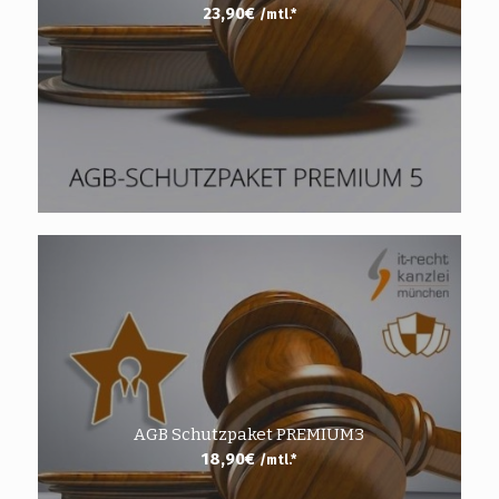
23,90
€
/mtl.*
AGB Schutzpaket PREMIUM3
18,90
€
/mtl.*