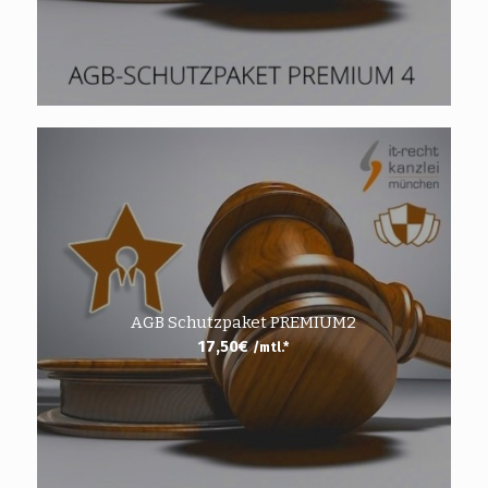
AGB Schutzpaket PREMIUM2
17,50
€
/mtl.*