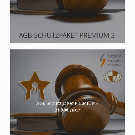
AGB Schutzpaket PREMIUM4
21,90
€
/mtl.*