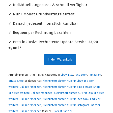
✓ Individuell angepasst & schnell verfügbar
✓ Nur 1 Monat Grundvertragslaufzeit
✓ Danach jederzeit monatlich kündbar
✓ Bequem per Rechnung bezahlen
✓ Preis inklusive Rechtstexte Update-Service:
23,90
€
/mtl.*
In den Warenkorb
Artikelnummer:
itr-ku-111767
Kategorien:
Ebay
,
Etsy
,
Facebook
,
Instagram
,
Strato Shop
Schlagwörter:
Kleinunternehmer-AGB für Ebay und vier
weitere Onlinepräsenzen
,
Kleinunternehmer-AGB für einen Strato Shop
und vier weitere Onlinepräsenzen
,
Kleinunternehmer-AGB für Etsy und vier
weitere Onlinepräsenzen
,
Kleinunternehmer-AGB für Facebook und vier
weitere Onlinepräsenzen
,
Kleinunternehmer-AGB für Instagram und vier
weitere Onlinepräsenzen
Marke:
IT-Recht Kanzlei