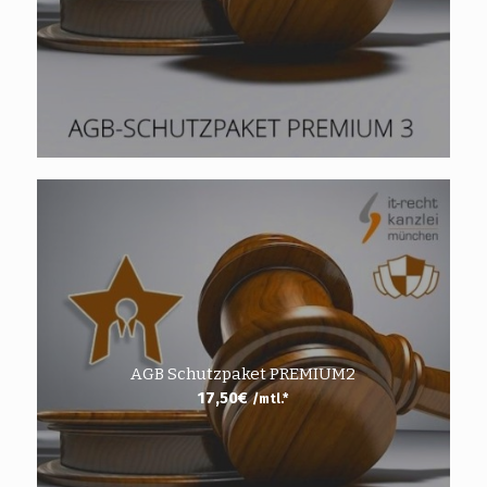
AGB Schutzpaket PREMIUM2
17,50
€
/mtl.*