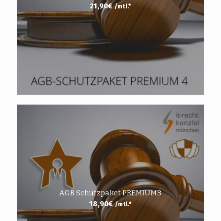
21,90
€
/mtl.*
AGB Schutzpaket PREMIUM3
18,90
€
/mtl.*