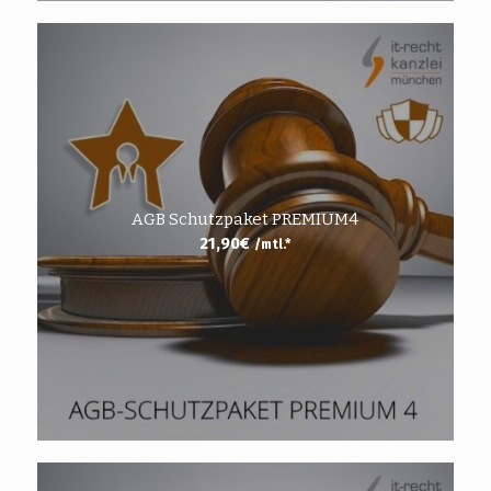
AGB Schutzpaket PREMIUM4
21,90
€
/mtl.*