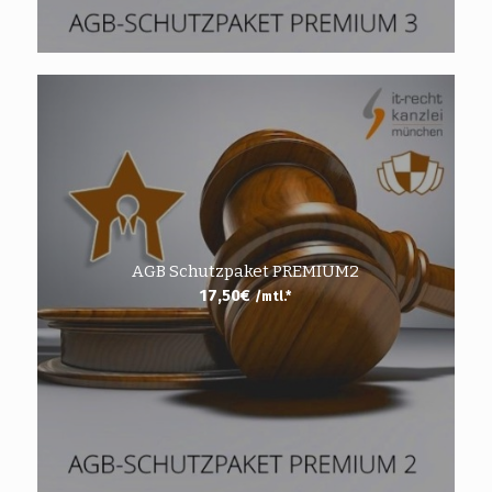
AGB Schutzpaket PREMIUM2
17,50
€
/mtl.*