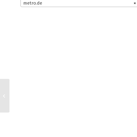
metro.de
×
WooCommerce
Germanized und
kaufland.de AGB für
Kleinunternehmer