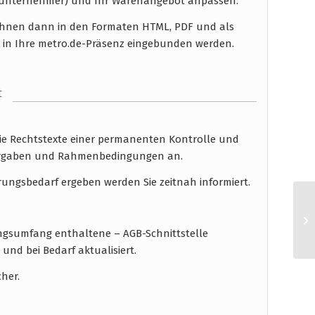
nunternehmer) und Ihr Warenangebot anpassen.
n Ihnen dann in den Formaten HTML, PDF und als
 in Ihre metro.de-Präsenz eingebunden werden.
t
die Rechtstexte einer permanenten Kontrolle und
 Vorgaben und Rahmenbedingungen an.
rungsbedarf ergeben werden Sie zeitnah informiert.
tungsumfang enthaltene – AGB-Schnittstelle
nd bei Bedarf aktualisiert.
cher.