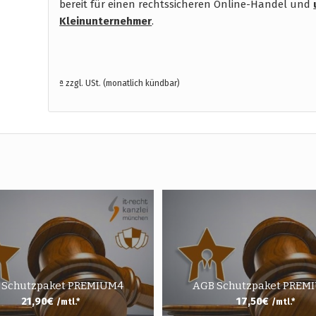
bereit für einen rechtssicheren Online-Handel und
Kleinunternehmer
.
ª zzgl. USt. (monatlich kündbar)
 Schutzpaket PREMIUM4
AGB Schutzpaket PREM
21,90
€
17,50
€
/mtl.*
/mtl.*