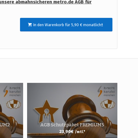
unsere abmahnsicheren metro.de AGB für
In den Warenkorb für 5,90 € monatlichª
IUM2
AGB Schutzpaket PREMIUM5
23,90
€
/mtl.*