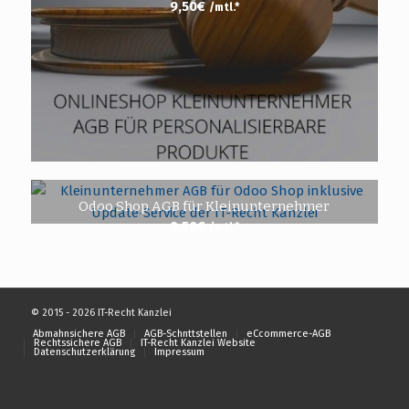
9,50
€
/mtl.*
Odoo Shop AGB für Kleinunternehmer
9,50
€
/mtl.*
© 2015 - 2026 IT-Recht Kanzlei
Abmahnsichere AGB
AGB-Schnttstellen
eCcommerce-AGB
Rechtssichere AGB
IT-Recht Kanzlei Website
Datenschutzerklärung
Impressum