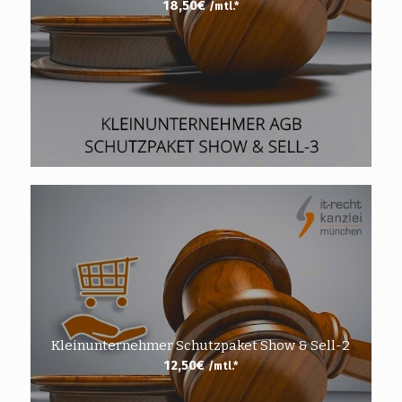
18,50
€
/mtl.*
Kleinunternehmer Schutzpaket Show & Sell-2
12,50
€
/mtl.*