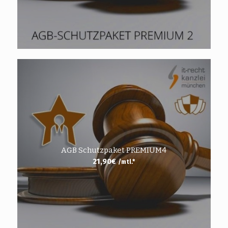
AGB Schutzpaket PREMIUM4
21,90
€
/mtl.*