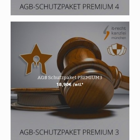
AGB Schutzpaket PREMIUM3
18,90
€
/mtl.*