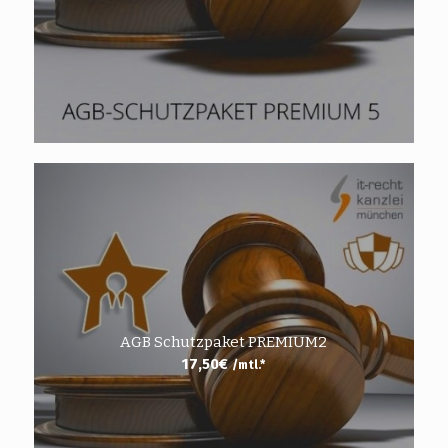
AGB Schutzpaket PREMIUM2
17,50
€
/mtl.*