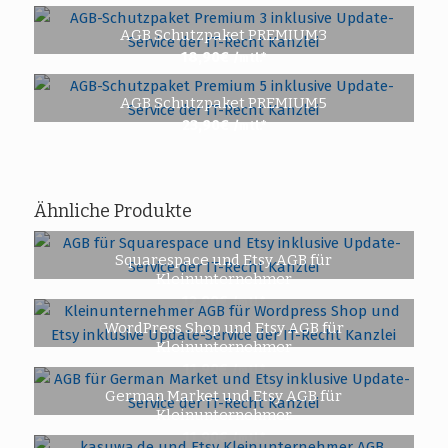
AGB Schutzpaket PREMIUM3
18,90
€
/mtl.*
AGB Schutzpaket PREMIUM5
23,90
€
/mtl.*
Ähnliche Produkte
Squarespace und Etsy AGB für
Kleinunternehmer
12,90
€
/mtl.*
WordPress Shop und Etsy AGB für
Kleinunternehmer
11,90
€
/mtl.*
German Market und Etsy AGB für
Kleinunternehmer
11,90
€
/mtl.*