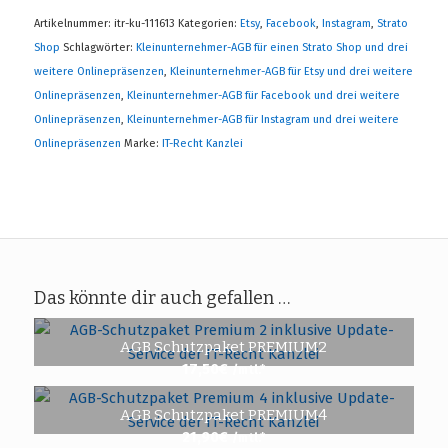
Artikelnummer:
itr-ku-111613
Kategorien:
Etsy
,
Facebook
,
Instagram
,
Strato
Shop
Schlagwörter:
Kleinunternehmer-AGB für einen Strato Shop und drei
weitere Onlinepräsenzen
,
Kleinunternehmer-AGB für Etsy und drei weitere
Onlinepräsenzen
,
Kleinunternehmer-AGB für Facebook und drei weitere
Onlinepräsenzen
,
Kleinunternehmer-AGB für Instagram und drei weitere
Onlinepräsenzen
Marke:
IT-Recht Kanzlei
Das könnte dir auch gefallen …
AGB Schutzpaket PREMIUM2
17,50
€
/mtl.*
AGB Schutzpaket PREMIUM4
21,90
€
/mtl.*