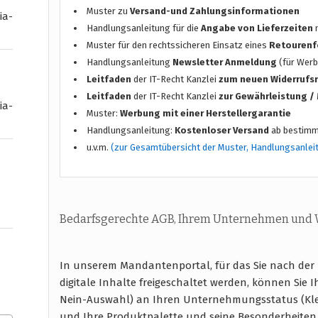
Muster zu
Versand-und Zahlungsinformationen
ia-
Handlungsanleitung für die
Angabe von Lieferzeiten
n
Muster für den rechtssicheren Einsatz eines
Retourenf
Handlungsanleitung
Newsletter Anmeldung
(für Werb
Leitfaden
der IT-Recht Kanzlei
zum neuen Widerrufs
Leitfaden
der IT-Recht Kanzlei
zur Gewährleistung 
ia-
Muster:
Werbung mit einer Herstellergarantie
Handlungsanleitung:
Kostenloser Versand
ab bestimm
u.v.m.
(zur Gesamtübersicht der Muster, Handlungsanlei
Bedarfsgerechte AGB, Ihrem Unternehmen und
In unserem Mandantenportal, für das Sie nach der
digitale Inhalte freigeschaltet werden, können Sie 
Nein-Auswahl) an Ihren Unternehmungsstatus (Kl
und Ihre Produktpalette und seine Besonderheiten