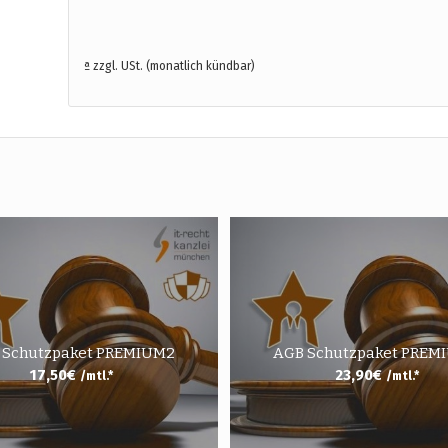
ª zzgl. USt. (monatlich kündbar)
 Schutzpaket PREMIUM2
AGB Schutzpaket PREM
17,50
€
23,90
€
/mtl.*
/mtl.*