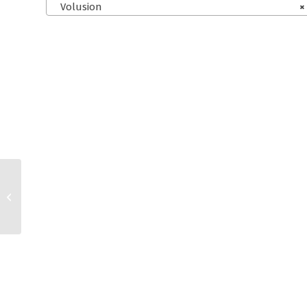
Volusion
×
Squarespace
Kleinunternehmer-AGB
für digitale Inhalte