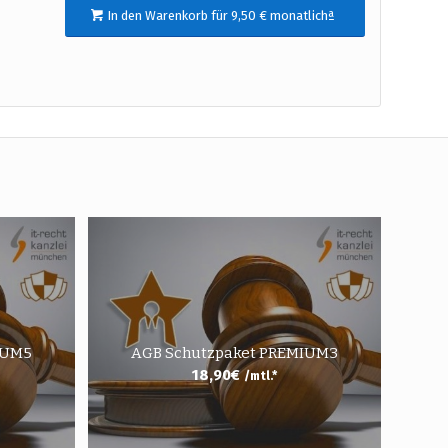
In den Warenkorb für 9,50 € monatlichª
IUM5
AGB Schutzpaket PREMIUM3
18,90
€
/mtl.*