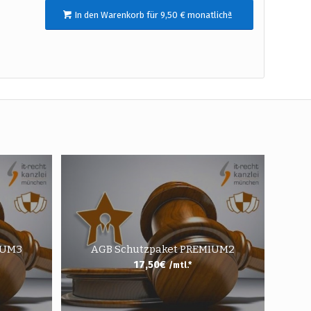
In den Warenkorb für 9,50 € monatlichª
IUM3
AGB Schutzpaket PREMIUM2
17,50
€
/mtl.*