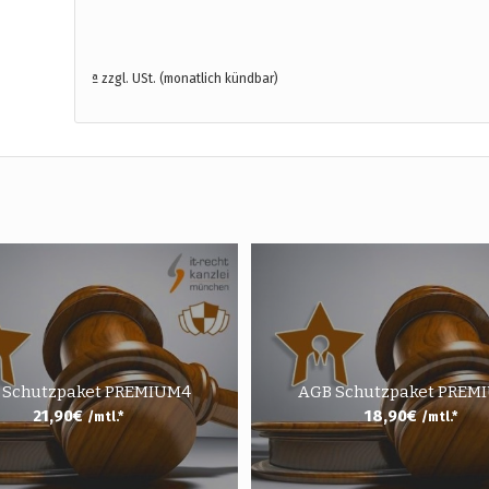
ª zzgl. USt. (monatlich kündbar)
 Schutzpaket PREMIUM4
AGB Schutzpaket PREM
21,90
€
18,90
€
/mtl.*
/mtl.*