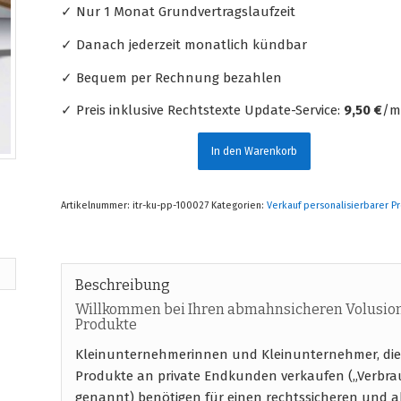
✓ Nur 1 Monat Grundvertragslaufzeit
✓ Danach jederzeit monatlich kündbar
✓ Bequem per Rechnung bezahlen
✓ Preis inklusive Rechtstexte Update-Service:
9,50 €
/mt
In den Warenkorb
Artikelnummer:
itr-ku-pp-100027
Kategorien:
Verkauf personalisierbarer P
Beschreibung
Willkommen bei Ihren abmahnsicheren Volusion
Produkte
Kleinunternehmerinnen und Kleinunternehmer, die 
Produkte an private Endkunden verkaufen („Verbrau
genannt) benötigen für einen rechtssicheren und 