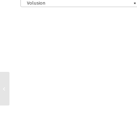
Volusion
×
Squarespace
Kleinunternehmer AGB
für personalisierbare
Produkte