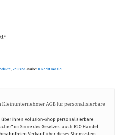
l.*
rodukte
,
Volusion
Marke:
IT-Recht Kanzlei
 Kleinunternehmer AGB für personalisierbare
über ihren Volusion-Shop personalisierbare
cher“ im Sinne des Gesetzes, auch B2C-Handel
abmahnfreien Verkauf über dieses Shopsystem