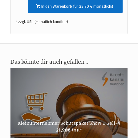
In den Warenkorb für 23,90 € monatlichª
ª zzgl. USt. (monatlich kündbar)
Das könnte dir auch gefallen …
Kleinunternehmer Schutzpaket Show & Sell-4
21,90
€
/mtl.*