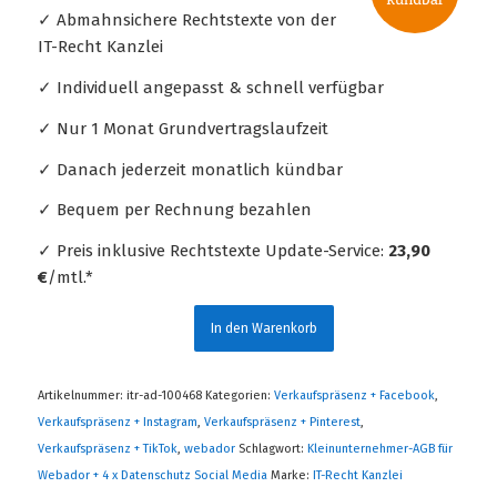
✓ Abmahnsichere Rechtstexte von der
IT-Recht Kanzlei
✓ Individuell angepasst & schnell verfügbar
✓ Nur 1 Monat Grundvertragslaufzeit
✓ Danach jederzeit monatlich kündbar
✓ Bequem per Rechnung bezahlen
✓ Preis inklusive Rechtstexte Update-Service:
23,90
€
/mtl.*
In den Warenkorb
Artikelnummer:
itr-ad-100468
Kategorien:
Verkaufspräsenz + Facebook
,
Verkaufspräsenz + Instagram
,
Verkaufspräsenz + Pinterest
,
Verkaufspräsenz + TikTok
,
webador
Schlagwort:
Kleinunternehmer-AGB für
Webador + 4 x Datenschutz Social Media
Marke:
IT-Recht Kanzlei