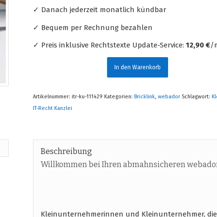
✓ Danach jederzeit monatlich kündbar
✓ Bequem per Rechnung bezahlen
✓ Preis inklusive Rechtstexte Update-Service:
12,90 €
/m
In den Warenkorb
Artikelnummer:
itr-ku-111429
Kategorien:
Bricklink
,
webador
Schlagwort:
K
IT-Recht Kanzlei
Beschreibung
Willkommen bei Ihren abmahnsicheren webador
Kleinunternehmerinnen und Kleinunternehmer, die