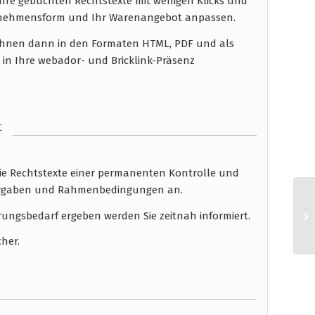
hre gebuchten Rechtstexte mit wenigen Klicks und
ernehmensform und Ihr Warenangebot anpassen.
n Ihnen dann in den Formaten HTML, PDF und als
 in Ihre webador- und Bricklink-Präsenz
t
die Rechtstexte einer permanenten Kontrolle und
 Vorgaben und Rahmenbedingungen an.
rungsbedarf ergeben werden Sie zeitnah informiert.
cher.