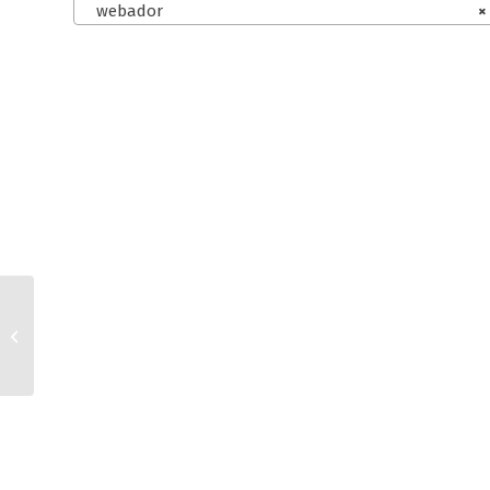
webador
×
webador und
kaufland.de AGB für
Kleinunternehmer