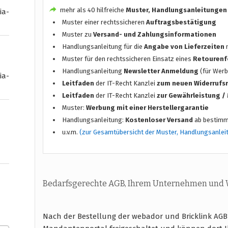
mehr als 40 hilfreiche
Muster, Handlungsanleitungen
ia-
Muster einer rechtssicheren
Auftragsbestätigung
Muster zu
Versand- und Zahlungsinformationen
Handlungsanleitung für die
Angabe von Lieferzeiten
n
Muster für den rechtssicheren Einsatz eines
Retourenf
Handlungsanleitung
Newsletter Anmeldung
(für Werb
ia-
Leitfaden
der IT-Recht Kanzlei
zum neuen Widerrufs
Leitfaden
der IT-Recht Kanzlei
zur Gewährleistung 
Muster:
Werbung mit einer Herstellergarantie
Handlungsanleitung:
Kostenloser Versand
ab bestimm
u.v.m.
(zur Gesamtübersicht der Muster, Handlungsanlei
Bedarfsgerechte AGB, Ihrem Unternehmen und
Nach der Bestellung der webador und Bricklink AG