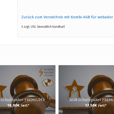
Zurück zum Verzeichnis mit Kombi-AGB für webador
ª zzgl. USt. (monatlich kündbar)
 Schutzpaket PREMIUM3
AGB Schutzpaket PREM
18,90
€
17,50
€
/mtl.*
/mtl.*