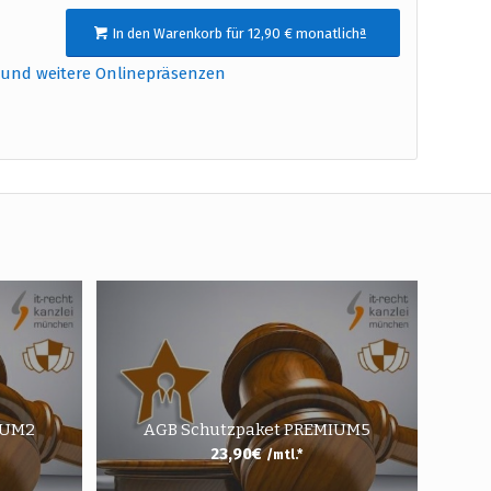
In den Warenkorb für 12,90 € monatlichª
 und weitere Onlinepräsenzen
IUM2
AGB Schutzpaket PREMIUM5
23,90
€
/mtl.*