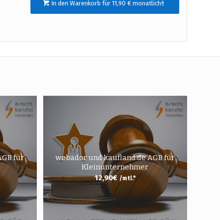
In den Warenkorb für 11,90 € monatlichª
AGB für
webador und kaufland.de AGB für
Kleinunternehmer
12,90
€
/mtl.*