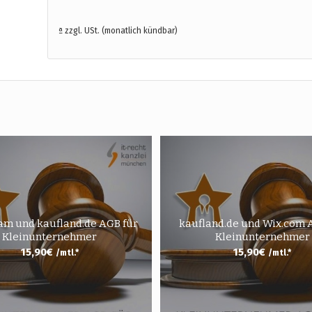
ª zzgl. USt. (monatlich kündbar)
am und kaufland.de AGB für
kaufland.de und Wix.com 
Kleinunternehmer
Kleinunternehmer
15,90
€
15,90
€
/mtl.*
/mtl.*