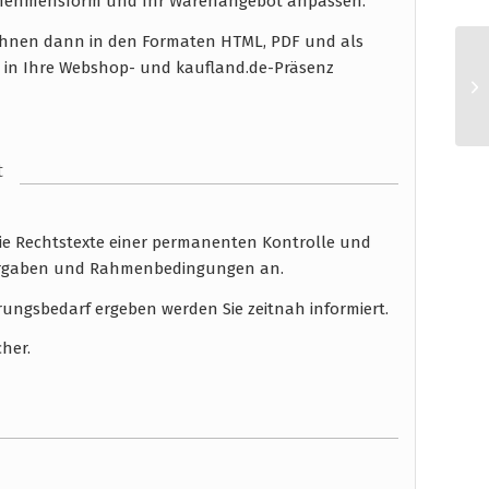
ernehmensform und Ihr Warenangebot anpassen.
n Ihnen dann in den Formaten HTML, PDF und als
n in Ihre Webshop- und kaufland.de-Präsenz
t
die Rechtstexte einer permanenten Kontrolle und
 Vorgaben und Rahmenbedingungen an.
rungsbedarf ergeben werden Sie zeitnah informiert.
cher.