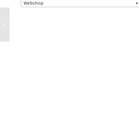
Webshop
×
Webshop und
Instagram AGB für
Kleinunternehmer