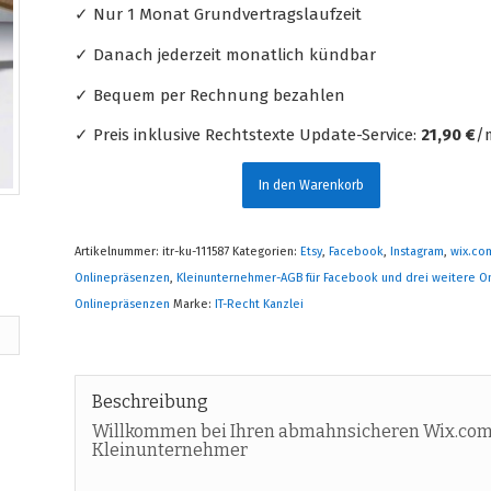
✓ Nur 1 Monat Grundvertragslaufzeit
✓ Danach jederzeit monatlich kündbar
✓ Bequem per Rechnung bezahlen
✓ Preis inklusive Rechtstexte Update-Service:
21,90 €
/m
In den Warenkorb
Artikelnummer:
itr-ku-111587
Kategorien:
Etsy
,
Facebook
,
Instagram
,
wix.co
Onlinepräsenzen
,
Kleinunternehmer-AGB für Facebook und drei weitere O
Onlinepräsenzen
Marke:
IT-Recht Kanzlei
Beschreibung
Willkommen bei Ihren abmahnsicheren Wix.com, 
Kleinunternehmer