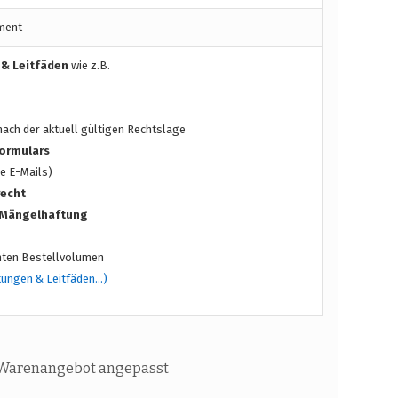
ment
 & Leitfäden
wie z.B.
ach der aktuell gültigen Rechtslage
ormulars
e E-Mails)
recht
/ Mängelhaftung
ten Bestellvolumen
tungen & Leitfäden…)
 Warenangebot angepasst