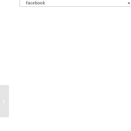
Facebook
×
Wix.com, Etsy und
Instagram AGB für
Kleinunternehmer