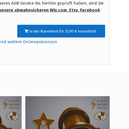
res AGB-Service bis hierhin geprüft haben, sind Sie
unsere abmahnsicheren Wix.com, Etsy, Facebook
In den Warenkorb für 21,90 € monatlichª
und weitere Onlinepräsenzen