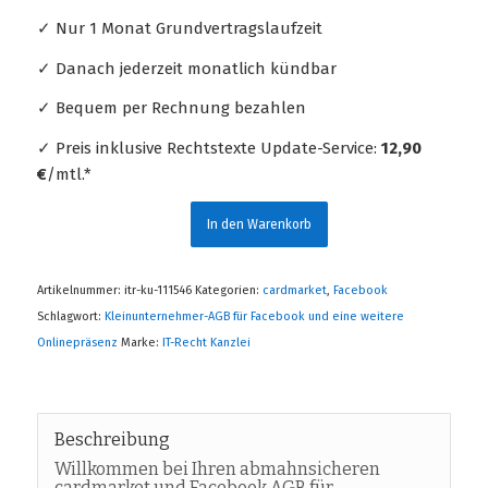
✓ Nur 1 Monat Grundvertragslaufzeit
✓ Danach jederzeit monatlich kündbar
✓ Bequem per Rechnung bezahlen
✓ Preis inklusive Rechtstexte Update-Service:
12,90
€
/mtl.*
In den Warenkorb
Artikelnummer:
itr-ku-111546
Kategorien:
cardmarket
,
Facebook
Schlagwort:
Kleinunternehmer-AGB für Facebook und eine weitere
Onlinepräsenz
Marke:
IT-Recht Kanzlei
Beschreibung
Willkommen bei Ihren abmahnsicheren
cardmarket und Facebook AGB für