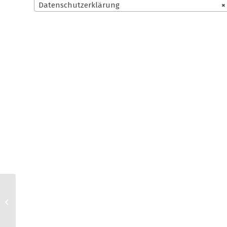
Datenschutzerklärung
×
Tentary AGB für
Kleinunternehmer +
Datenschutzerklärung
für Pinterest