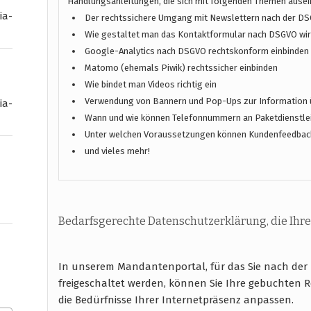
Handlungsanleitungen, die sich mit folgenden Themen ause
ia-
Der rechtssichere Umgang mit Newslettern nach der D
Wie gestaltet man das Kontaktformular nach DSGVO wirk
Google-Analytics nach DSGVO rechtskonform einbinden
Matomo (ehemals Piwik) rechtssicher einbinden
Wie bindet man Videos richtig ein
Verwendung von Bannern und Pop-Ups zur Information 
ia-
Wann und wie können Telefonnummern an Paketdienstlei
Unter welchen Voraussetzungen können Kundenfeedbac
und vieles mehr!
Bedarfsgerechte Datenschutzerklärung, die Ihre
In unserem Mandantenportal, für das Sie nach de
freigeschaltet werden, können Sie Ihre gebuchten R
die Bedürfnisse Ihrer Internetpräsenz anpassen.