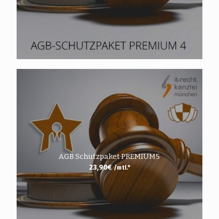
AGB Schutzpaket PREMIUM5
23,90
€
/mtl.*