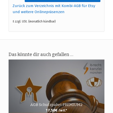
Zurück zum Verzeichnis mit Kombi-AGB für Etsy
und weitere Onlinepräsenzen
ª zzgl. USt. (monatlich kündbar)
Das könnte dir auch gefallen …
AGB Schutzpaket PREMIUM2
17,50
€
/mtl.*