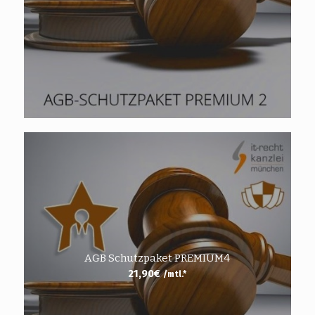
AGB Schutzpaket PREMIUM4
21,90
€
/mtl.*