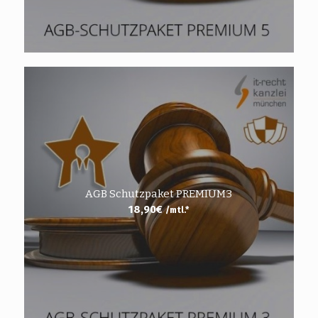
AGB Schutzpaket PREMIUM3
18,90
€
/mtl.*