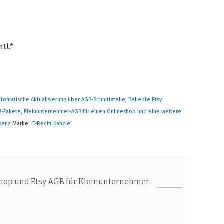
tl.*
utomatische Aktualisierung über AGB-Schnittstelle
,
Beliebte Etsy
B-Pakete
,
Kleinunternehmer-AGB für einen Onlineshop und eine weitere
äsenz
Marke:
IT-Recht Kanzlei
hop und Etsy AGB für Kleinunternehmer