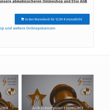
unsere abmahnsicheren Onlineshop und Etsy AGB
In den Warenkorb für 12,90 € monatlichª
hop und weitere Onlinepräsenzen
IUM4
AGB Schutzpaket PREMIUM3