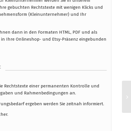
für Kleinunternehmer werden Sie in unserem
hre gebuchten Rechtstexte mit wenigen Klicks und
rnehmensform (Kleinunternehmer) und Ihr
n Ihnen dann in den Formaten HTML, PDF und als
n in Ihre Onlineshop- und Etsy-Präsenz eingebunden
t
die Rechtstexte einer permanenten Kontrolle und
 Vorgaben und Rahmenbedingungen an.
rungsbedarf ergeben werden Sie zeitnah informiert.
cher.