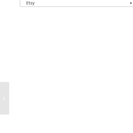
Etsy
×
wix.com AGB für
Kleinunternehmer