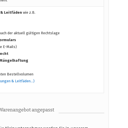
ment
 & Leitfäden
wie z.B.
ach der aktuell gültigen Rechtslage
ormulars
e E-Mails)
recht
/ Mängelhaftung
ten Bestellvolumen
tungen & Leitfäden…)
 Warenangebot angepasst