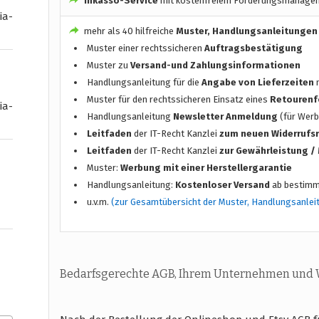
Inkasso-Service
mit kostenfreiem Forderungsmanage
ia-
mehr als 40 hilfreiche
Muster, Handlungsanleitungen
Muster einer rechtssicheren
Auftragsbestätigung
Muster zu
Versand-und Zahlungsinformationen
Handlungsanleitung für die
Angabe von Lieferzeiten
n
Muster für den rechtssicheren Einsatz eines
Retourenf
ia-
Handlungsanleitung
Newsletter Anmeldung
(für Werb
Leitfaden
der IT-Recht Kanzlei
zum neuen Widerrufs
Leitfaden
der IT-Recht Kanzlei
zur Gewährleistung 
Muster:
Werbung mit einer Herstellergarantie
Handlungsanleitung:
Kostenloser Versand
ab bestimm
u.v.m.
(zur Gesamtübersicht der Muster, Handlungsanlei
Bedarfsgerechte AGB, Ihrem Unternehmen und