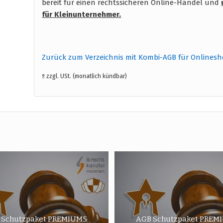
bereit für einen rechtssicheren Online-Handel und
für Kleinunternehmer.
Zurück zum Verzeichnis mit Kombi-AGB für Onlines
ª zzgl. USt. (monatlich kündbar)
 Schutzpaket PREMIUM5
AGB Schutzpaket PREM