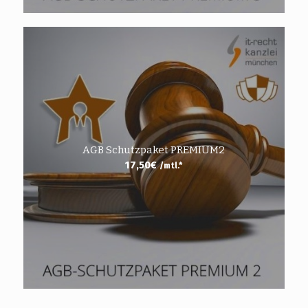
AGB Schutzpaket PREMIUM2
17,50
€
/mtl.*