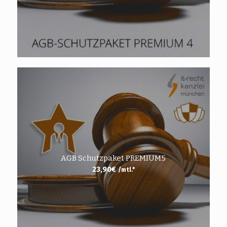
AGB Schutzpaket PREMIUM5
23,90
€
/mtl.*