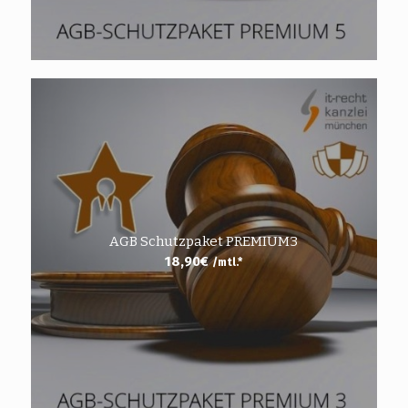
AGB Schutzpaket PREMIUM3
18,90
€
/mtl.*