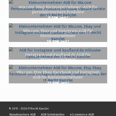
wix.com-Shop Kleinunternehmer-AGB für
personalisierbare Produkte
9,50
€
/mtl.*
Wix.com, Ebay und Instagram AGB für
Kleinunternehmer
18,90
€
/mtl.*
Instagram und kaufland.de AGB für
Kleinunternehmer
15,90
€
/mtl.*
Wix.com, Etsy, Ebay, Facebook und Instagram
AGB für Kleinunternehmer
23,90
€
/mtl.*
© 2015 - 2026 IT-Recht Kanzlei
Abmahnsichere AGB
AGB-Schnttstellen
eCcommerce-AGB