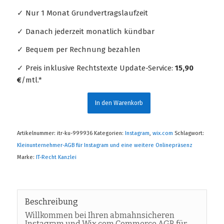
✓ Nur 1 Monat Grundvertragslaufzeit
✓ Danach jederzeit monatlich kündbar
✓ Bequem per Rechnung bezahlen
✓ Preis inklusive Rechtstexte Update-Service:
15,90
€
/mtl.*
In den Warenkorb
Artikelnummer:
itr-ku-999936
Kategorien:
Instagram
,
wix.com
Schlagwort:
Kleinunternehmer-AGB für Instagram und eine weitere Onlinepräsenz
Marke:
IT-Recht Kanzlei
Beschreibung
Willkommen bei Ihren abmahnsicheren
Instagram und Wix.com Commerce AGB für