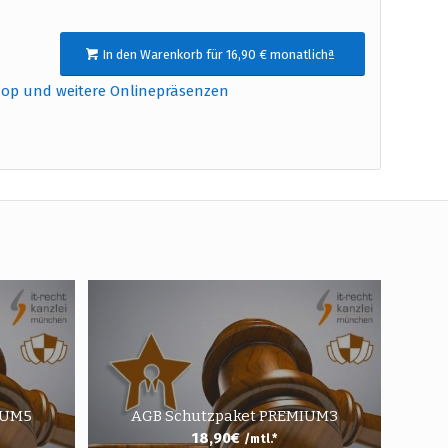
In den Warenkorb für 16,90 € monatlichª
hop und weitere Onlinepräsenzen
IUM5
AGB Schutzpaket PREMIUM3
18,90
€
/mtl.*