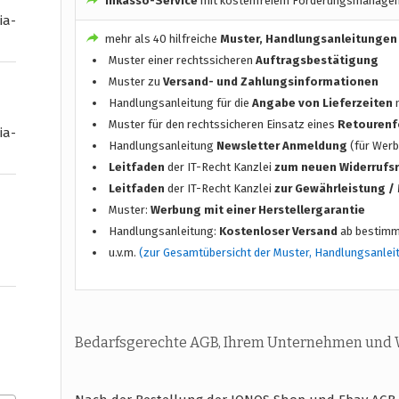
Inkasso-Service
mit kostenfreiem Forderungsmanage
ia-
mehr als 40 hilfreiche
Muster, Handlungsanleitungen
Muster einer rechtssicheren
Auftragsbestätigung
Muster zu
Versand- und Zahlungsinformationen
Handlungsanleitung für die
Angabe von Lieferzeiten
n
Muster für den rechtssicheren Einsatz eines
Retourenf
ia-
Handlungsanleitung
Newsletter Anmeldung
(für Werb
Leitfaden
der IT-Recht Kanzlei
zum neuen Widerrufs
Leitfaden
der IT-Recht Kanzlei
zur Gewährleistung 
Muster:
Werbung mit einer Herstellergarantie
Handlungsanleitung:
Kostenloser Versand
ab bestimm
u.v.m.
(zur Gesamtübersicht der Muster, Handlungsanlei
Bedarfsgerechte AGB, Ihrem Unternehmen und