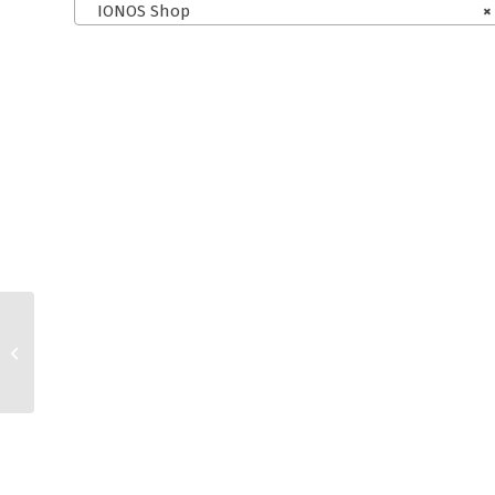
IONOS Shop
×
IONOS Shop und
Amazon AGB für
Kleinunternehmer