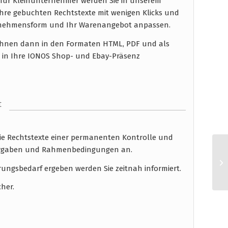
für Kleinunternehmer werden Sie in unserem
hre gebuchten Rechtstexte mit wenigen Klicks und
ernehmensform und Ihr Warenangebot anpassen.
n Ihnen dann in den Formaten HTML, PDF und als
n in Ihre IONOS Shop- und Ebay-Präsenz
t
die Rechtstexte einer permanenten Kontrolle und
 Vorgaben und Rahmenbedingungen an.
rungsbedarf ergeben werden Sie zeitnah informiert.
cher.