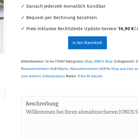
✓ Danach jederzeit monatlich kündbar
✓ Bequem per Rechnung bezahlen
✓ Preis inklusive Rechtstexte Update-Service:
16,90 €
/
In den Warenkorb
Artikelnummer:
itr-ku-111467
Kategorien:
Ebay
,
IONOS Shop
Schlagwörter:
B
Kleinunternehmer-AGB-Pakete
,
Kleinunternehmer-AGB für Ebay und eine w
eine weitere Onlinepräsenz
Marke:
IT-Recht Kanzlei
Beschreibung
Willkommen bei Ihren abmahnsicheren IONOS S