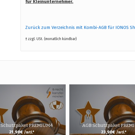
für Kleinunternehmer.
Zurück zum Verzeichnis mit Kombi-AGB für IONOS S
ª zzgl. USt. (monatlich kündbar)
 Schutzpaket PREMIUM4
AGB Schutzpaket PREM
21,90
€
23,90
€
/mtl.*
/mtl.*