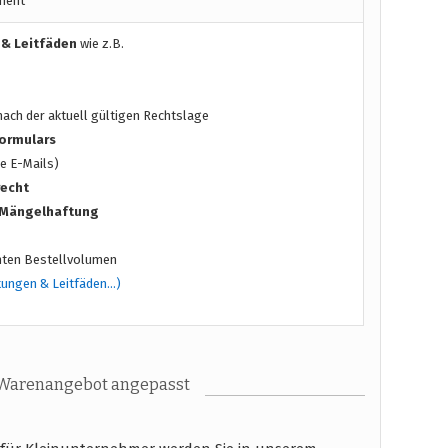
ment
 & Leitfäden
wie z.B.
ach der aktuell gültigen Rechtslage
ormulars
e E-Mails)
recht
/ Mängelhaftung
ten Bestellvolumen
tungen & Leitfäden…)
 Warenangebot angepasst