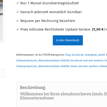
✓ Nur 1 Monat Grundvertragslaufzeit
✓ Danach jederzeit monatlich kündbar
✓ Bequem per Rechnung bezahlen
✓ Preis inklusive Rechtstexte Update-Service:
21,90 €
/m
In den Warenkorb
Artikelnummer:
itr-ku-111578
Kategorien:
Etsy
,
Facebook
,
Instagram
,
Jimdo
Onlinepräsenzen
,
Kleinunternehmer-AGB für Facebook und drei weitere O
Onlinepräsenzen
,
Kleinunternehmer-AGB für Jimdo und drei weitere Onli
Beschreibung
Willkommen bei Ihren abmahnsicheren Jimdo, Et
Kleinunternehmer