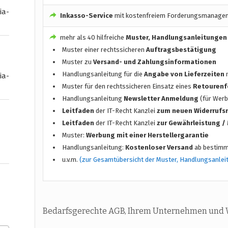
ia-
Inkasso-Service
mit kostenfreiem Forderungsmanage
mehr als 40 hilfreiche
Muster, Handlungsanleitungen
Muster einer rechtssicheren
Auftragsbestätigung
Muster zu
Versand- und Zahlungsinformationen
Handlungsanleitung für die
Angabe von Lieferzeiten
n
ia-
Muster für den rechtssicheren Einsatz eines
Retourenf
Handlungsanleitung
Newsletter Anmeldung
(für Werb
Leitfaden
der IT-Recht Kanzlei
zum neuen Widerrufs
Leitfaden
der IT-Recht Kanzlei
zur Gewährleistung 
Muster:
Werbung mit einer Herstellergarantie
Handlungsanleitung:
Kostenloser Versand
ab bestimm
u.v.m.
(zur Gesamtübersicht der Muster, Handlungsanlei
Bedarfsgerechte AGB, Ihrem Unternehmen und