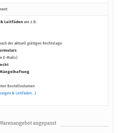
ment
 & Leitfäden
wie z.B.
ach der aktuell gültigen Rechtslage
ormulars
e E-Mails)
recht
/ Mängelhaftung
ten Bestellvolumen
tungen & Leitfäden…)
 Warenangebot angepasst