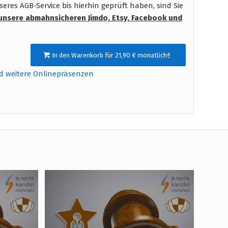
res AGB-Service bis hierhin geprüft haben, sind Sie
unsere abmahnsicheren Jimdo, Etsy, Facebook und
In den Warenkorb für 21,90 € monatlichª
d weitere Onlinepräsenzen