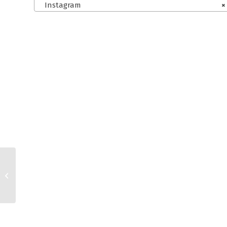
Instagram
×
Jimdo, Etsy und
Instagram AGB für
Kleinunternehmer