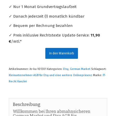
✓ Nur 1 Monat Grundvertragslaufzeit
✓ Danach jederzeit (!) monatlich kündbar
✓ Bequem per Rechnung bezahlen
✓ Preis inklusive Rechtstexte Update-Service:
11,90
€
/mtl.*
In den Warenkorb
Artikelnummer:
itr-ku-101301
Kategorien:
Etsy
,
German Market
Schlagwort:
Kleinunternehmer-AGB für Etsy und eine weitere Onlinepräsenz
Marke:
IT-
Recht Kanzlei
Beschreibung
Willkommen bei Ihren abmahnsicheren
German Market und Etsy AGB für