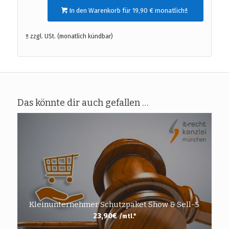
In den Warenkorb für 19,90 € monatlichª
ª zzgl. USt. (monatlich kündbar)
Das könnte dir auch gefallen …
Kleinunternehmer Schutzpaket Show & Sell-5
23,90
€
/mtl.*