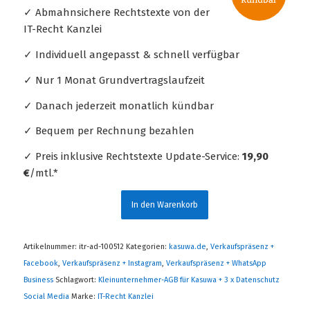
✓ Abmahnsichere Rechtstexte von der
IT-Recht Kanzlei
✓ Individuell angepasst & schnell verfügbar
✓ Nur 1 Monat Grundvertragslaufzeit
✓ Danach jederzeit monatlich kündbar
✓ Bequem per Rechnung bezahlen
✓ Preis inklusive Rechtstexte Update-Service:
19,90
€
/mtl.*
In den Warenkorb
Artikelnummer:
itr-ad-100512
Kategorien:
kasuwa.de
,
Verkaufspräsenz +
Facebook
,
Verkaufspräsenz + Instagram
,
Verkaufspräsenz + WhatsApp
Business
Schlagwort:
Kleinunternehmer-AGB für Kasuwa + 3 x Datenschutz
Social Media
Marke:
IT-Recht Kanzlei