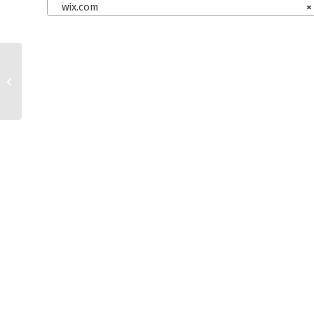
wix.com
×
kasuwa.de und
Webshop AGB für
Kleinunternehmer