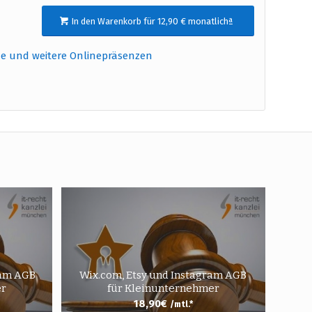
In den Warenkorb für 12,90 € monatlichª
de und weitere Onlinepräsenzen
ram AGB
Wix.com, Etsy und Instagram AGB
er
für Kleinunternehmer
18,90
€
/mtl.*