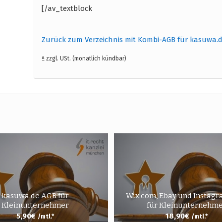
[/av_textblock
Zurück zum Verzeichnis mit Kombi-AGB für kasuwa.
ª zzgl. USt. (monatlich kündbar)
kasuwa.de AGB für
Wix.com, Ebay und Instag
Kleinunternehmer
für Kleinunternehm
5,90
€
18,90
€
/mtl.*
/mtl.*