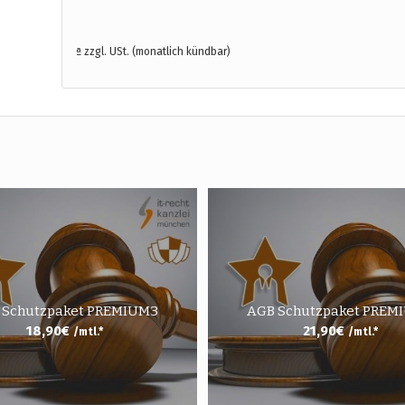
ª zzgl. USt. (monatlich kündbar)
 Schutzpaket PREMIUM3
AGB Schutzpaket PREM
18,90
€
21,90
€
/mtl.*
/mtl.*