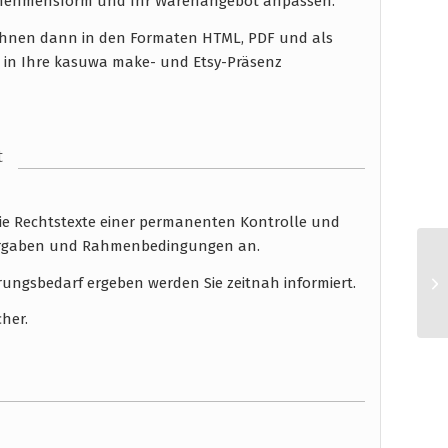
ernehmensform und Ihr Warenangebot anpassen.
n Ihnen dann in den Formaten HTML, PDF und als
n in Ihre kasuwa make- und Etsy-Präsenz
t
die Rechtstexte einer permanenten Kontrolle und
 Vorgaben und Rahmenbedingungen an.
rungsbedarf ergeben werden Sie zeitnah informiert.
cher.