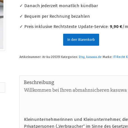
✓ Danach jederzeit monatlich kündbar
✓ Bequem per Rechnung bezahlen
✓ Preis inklusive Rechtstexte Update-Service:
9,90 €
/m
In den Warenkorb
Artikelnummer:
itr-ku-205351
Kategorien:
Etsy
,
kasuwa.de
Marke:
IT-Recht K
Beschreibung
Willkommen bei Ihren abmahnsicheren kasuwa 
Kleinunternehmerinnen und Kleinunternehmer, di
Privatpersonen („Verbraucher“ im Sinne des Gesetze