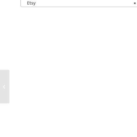
Etsy
×
kasuwa classic und Etsy
AGB für
Kleinunternehmer