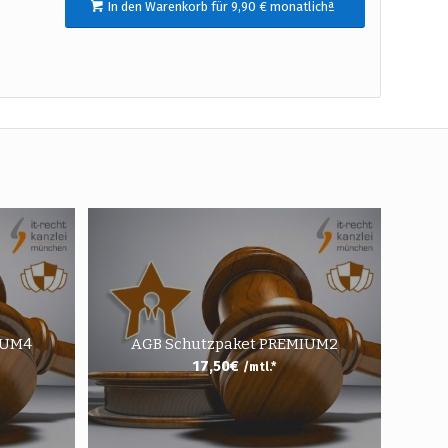
In den Warenkorb für 9,90 € monatlichª
IUM4
AGB Schutzpaket PREMIUM2
17,50
€
/mtl.*