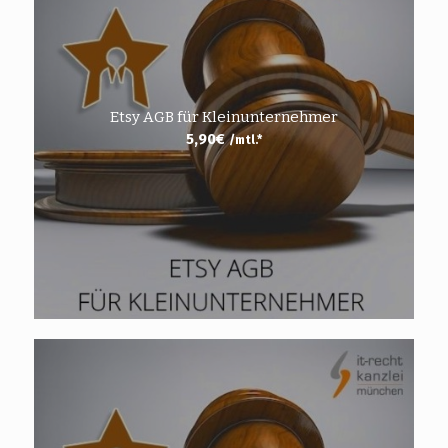
Etsy AGB für Kleinunternehmer
5,90
€
/mtl.*