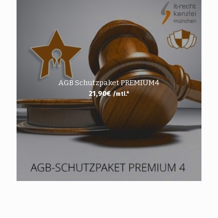
AGB Schutzpaket PREMIUM4
21,90
€
/mtl.*