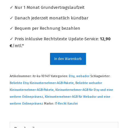
✓ Nur 1 Monat Grundvertragslaufzeit
✓ Danach jederzeit monatlich kündbar
✓ Bequem per Rechnung bezahlen
✓ Preis inklusive Rechtstexte Update-Service:
12,90
€
/mtl.*
In den Warenkorb
Artikelnummer:
itr-ku-101417
Kategorien:
Etsy
,
webador
Schlagwörter:
Beliebte Etsy Kleinunternehmer-AGB-Pakete
,
Beliebte webador
Kleinunternehmer-AGB-Pakete
,
Kleinunternehmer-AGB für Etsy und eine
weitere Onlinepräsenz
,
Kleinunternehmer-AGB für Webador und eine
weitere Onlinepräsenz
Marke:
IT-Recht Kanzlei