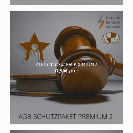
AGB Schutzpaket PREMIUM2
17,50
€
/mtl.*