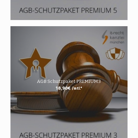
AGB Schutzpaket PREMIUM3
18,90
€
/mtl.*