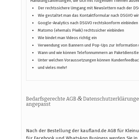
Handlungsanleitungen, die sich mit folgenden Themen ause
Der rechtssichere Umgang mit Newslettern nach der D
Wie gestaltet man das Kontaktformular nach DSGVO wirk
Google-Analytics nach DSGVO rechtskonform einbinden
Matomo (ehemals Piwik) rechtssicher einbinden
Wie bindet man Videos richtig ein
Verwendung von Bannern und Pop-Ups zur Information 
Wann und wie können Telefonnummern an Paketdienstlei
Unter welchen Voraussetzungen können Kundenfeedbac
und vieles mehr!
&
Bedarfsgerechte AGB
Datenschutzerklärunge
angepasst
Nach der Bestellung der kaufland.de AGB für Klein
für Facebook und WhatsApp Business werden Sie i