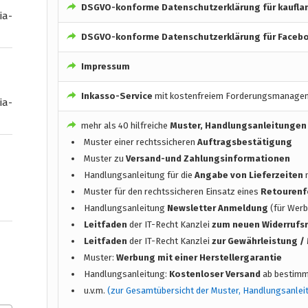
DSGVO-konforme
Datenschutzerklärung für kaufla
ia-
DSGVO-konforme
Datenschutzerklärung für Faceb
Impressum
Inkasso-Service
mit kostenfreiem Forderungsmanage
ia-
mehr als 40 hilfreiche
Muster, Handlungsanleitungen
Muster einer rechtssicheren
Auftragsbestätigung
Muster zu
Versand-und Zahlungsinformationen
Handlungsanleitung für die
Angabe von Lieferzeiten
n
Muster für den rechtssicheren Einsatz eines
Retourenf
Handlungsanleitung
Newsletter Anmeldung
(für Werb
Leitfaden
der IT-Recht Kanzlei
zum neuen Widerrufs
Leitfaden
der IT-Recht Kanzlei
zur Gewährleistung 
Muster:
Werbung mit einer Herstellergarantie
Handlungsanleitung:
Kostenloser Versand
ab bestimm
u.v.m.
(zur Gesamtübersicht der Muster, Handlungsanlei