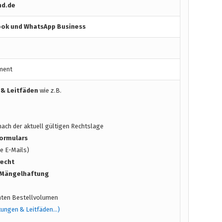
nd.de
ook und WhatsApp Business
ment
 & Leitfäden
wie z.B.
ach der aktuell gültigen Rechtslage
ormulars
e E-Mails)
recht
/ Mängelhaftung
ten Bestellvolumen
tungen & Leitfäden…)