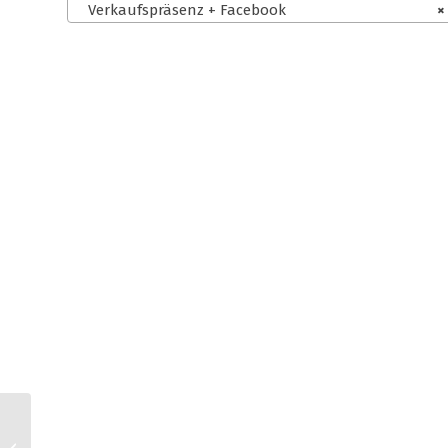
Verkaufspräsenz + Facebook
×
kaufland.de AGB für
Kleinunternehmer +