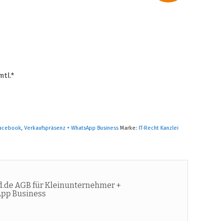
mtl.*
Facebook
,
Verkaufspräsenz + WhatsApp Business
Marke:
IT-Recht Kanzlei
.de AGB für Kleinunternehmer +
App Business