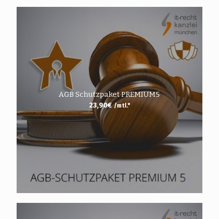
AGB Schutzpaket PREMIUM5
23,90
€
/mtl.*