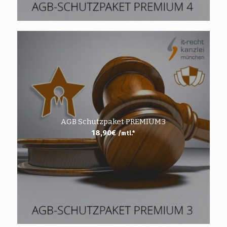
AGB Schutzpaket PREMIUM3
18,90
€
/mtl.*