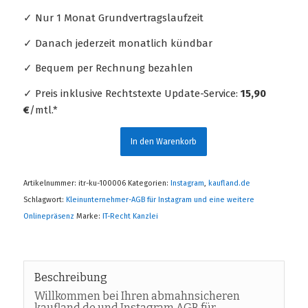
✓ Nur 1 Monat Grundvertragslaufzeit
✓ Danach jederzeit monatlich kündbar
✓ Bequem per Rechnung bezahlen
✓ Preis inklusive Rechtstexte Update-Service:
15,90
€
/mtl.*
In den Warenkorb
Artikelnummer:
itr-ku-100006
Kategorien:
Instagram
,
kaufland.de
Schlagwort:
Kleinunternehmer-AGB für Instagram und eine weitere
Onlinepräsenz
Marke:
IT-Recht Kanzlei
Beschreibung
Willkommen bei Ihren abmahnsicheren
kaufland.de und Instagram AGB für