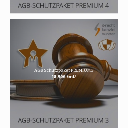
AGB Schutzpaket PREMIUM3
18,90
€
/mtl.*