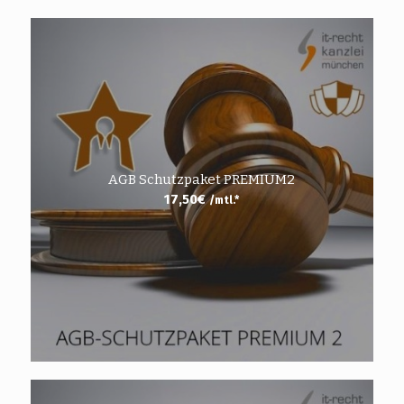
AGB Schutzpaket PREMIUM2
17,50
€
/mtl.*