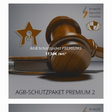
AGB Schutzpaket PREMIUM2
17,50
€
/mtl.*