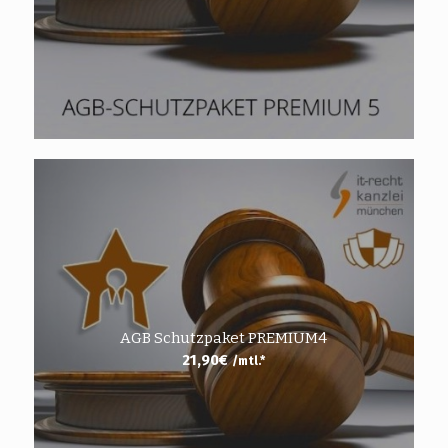
AGB Schutzpaket PREMIUM4
21,90
€
/mtl.*