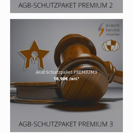
AGB Schutzpaket PREMIUM3
18,90
€
/mtl.*