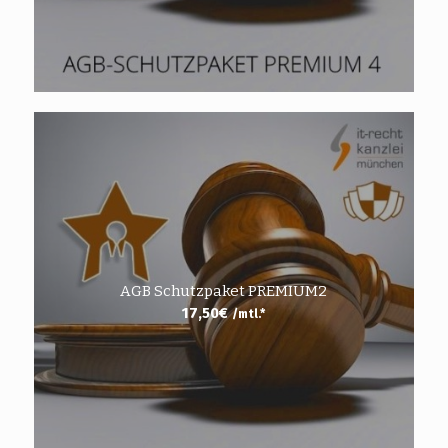
AGB Schutzpaket PREMIUM2
17,50
€
/mtl.*