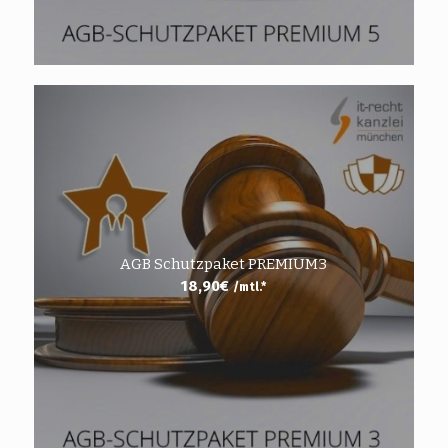
AGB Schutzpaket PREMIUM3
18,90
€
/mtl.*