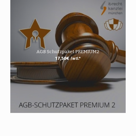
AGB Schutzpaket PREMIUM2
17,50
€
/mtl.*