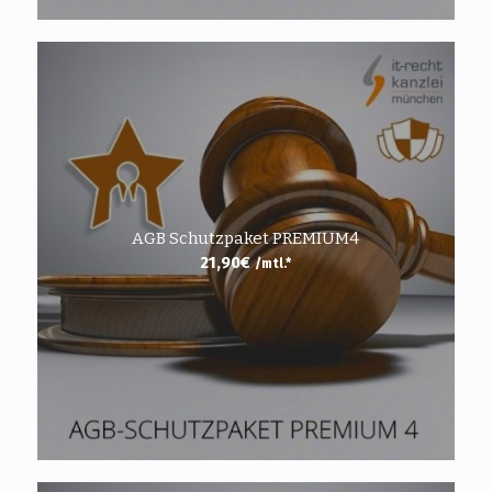
AGB Schutzpaket PREMIUM4
21,90
€
/mtl.*