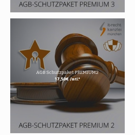
AGB Schutzpaket PREMIUM2
17,50
€
/mtl.*