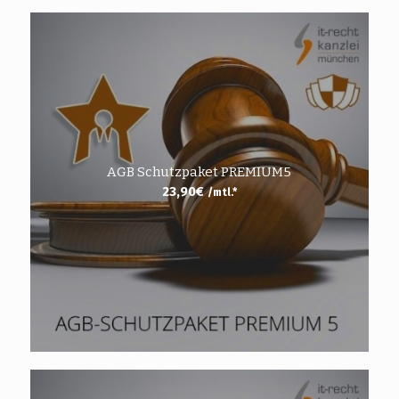
AGB Schutzpaket PREMIUM5
23,90
€
/mtl.*