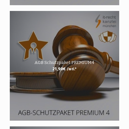
AGB Schutzpaket PREMIUM4
21,90
€
/mtl.*