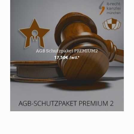
AGB Schutzpaket PREMIUM2
17,50
€
/mtl.*