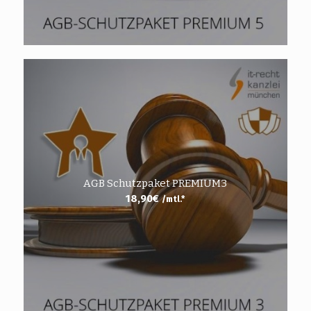
AGB Schutzpaket PREMIUM3
18,90
€
/mtl.*