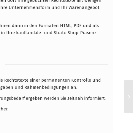
en dort Ihre gebuchten Rechtstexte mit wenigen
n Ihre Unternehmensform und Ihr Warenangebot
n Ihnen dann in den Formaten HTML, PDF und als
 in Ihre kaufland.de- und Strato Shop-Präsenz
t
die Rechtstexte einer permanenten Kontrolle und
 Vorgaben und Rahmenbedingungen an.
rungsbedarf ergeben werden Sie zeitnah informiert.
cher.