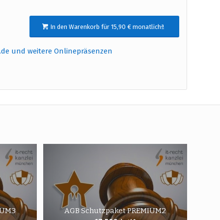
In den Warenkorb für 15,90 € monatlichª
.de und weitere Onlinepräsenzen
IUM3
AGB Schutzpaket PREMIUM2