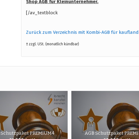
Shop AGB
für Kleinunternehmer.
[/av_textblock
Zurück zum Verzeichnis mit Kombi-AGB für kaufland
ª zzgl. USt. (monatlich kündbar)
 Schutzpaket PREMIUM4
AGB Schutzpaket PREM