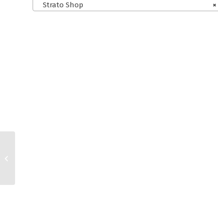
Strato Shop
×
kaufland.de und Shopify
AGB für
Kleinunternehmer