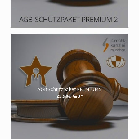
AGB Schutzpaket PREMIUM5
23,90
€
/mtl.*