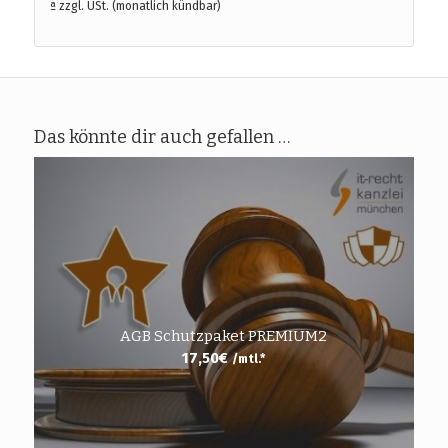
ª zzgl. USt. (monatlich kündbar)
Das könnte dir auch gefallen …
AGB Schutzpaket PREMIUM2
17,50
€
/mtl.*