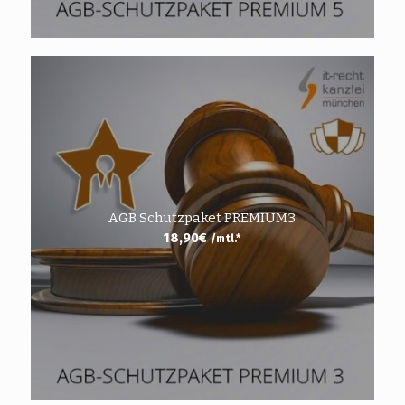
AGB Schutzpaket PREMIUM3
18,90
€
/mtl.*