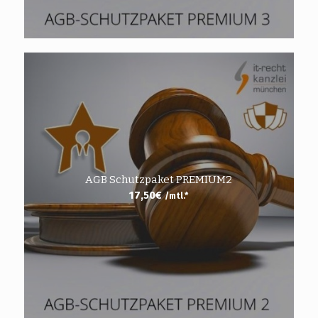
AGB Schutzpaket PREMIUM2
17,50
€
/mtl.*