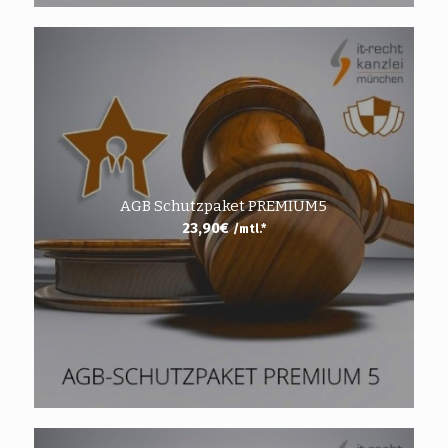
AGB Schutzpaket PREMIUM5
23,90
€
/mtl.*