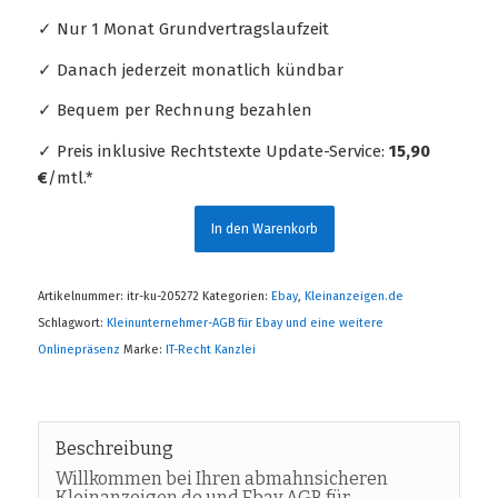
✓ Nur 1 Monat Grundvertragslaufzeit
✓ Danach jederzeit monatlich kündbar
✓ Bequem per Rechnung bezahlen
✓ Preis inklusive Rechtstexte Update-Service:
15,90
€
/mtl.*
In den Warenkorb
Artikelnummer:
itr-ku-205272
Kategorien:
Ebay
,
Kleinanzeigen.de
Schlagwort:
Kleinunternehmer-AGB für Ebay und eine weitere
Onlinepräsenz
Marke:
IT-Recht Kanzlei
Beschreibung
Willkommen bei Ihren abmahnsicheren
Kleinanzeigen.de und Ebay AGB für