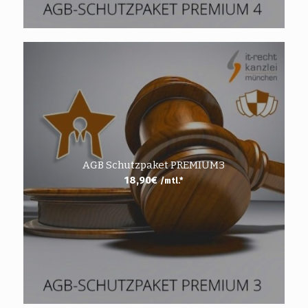
AGB Schutzpaket PREMIUM3
18,90
€
/mtl.*