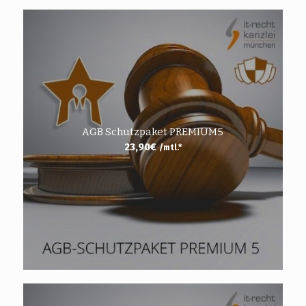
AGB Schutzpaket PREMIUM5
23,90
€
/mtl.*