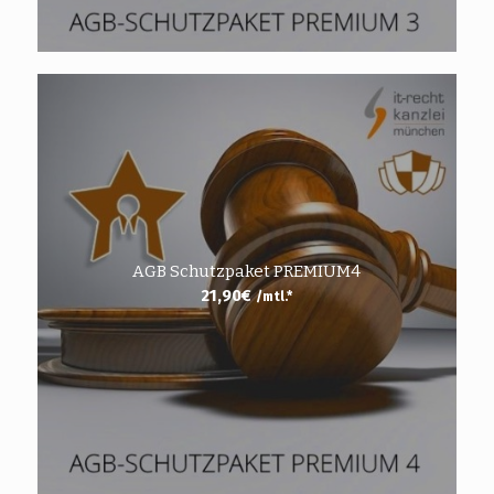
AGB Schutzpaket PREMIUM4
21,90
€
/mtl.*