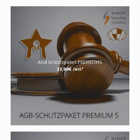
AGB Schutzpaket PREMIUM5
23,90
€
/mtl.*