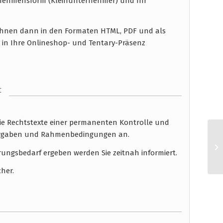
rnehmensform (Kleinunternehmer) und Ihr
n Ihnen dann in den Formaten HTML, PDF und als
 in Ihre Onlineshop- und Tentary-Präsenz
t
die Rechtstexte einer permanenten Kontrolle und
 Vorgaben und Rahmenbedingungen an.
rungsbedarf ergeben werden Sie zeitnah informiert.
cher.