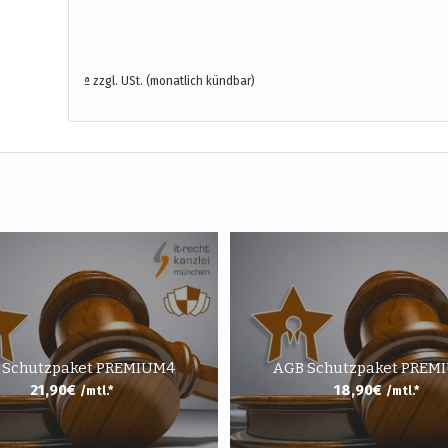
ª zzgl. USt. (monatlich kündbar)
 Schutzpaket PREMIUM4
AGB Schutzpaket PREM
21,90
€
18,90
€
/mtl.*
/mtl.*