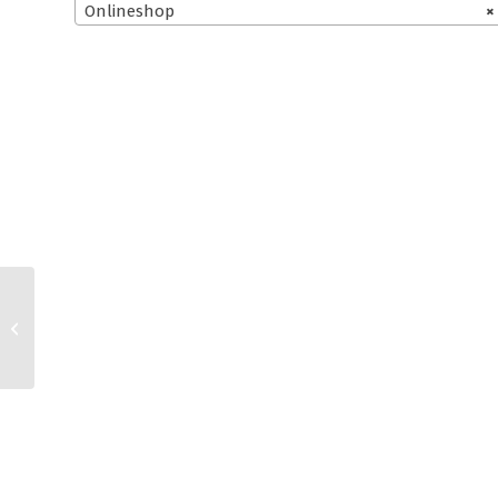
Onlineshop
×
Tentary und kasuwa.de
AGB für
Kleinunternehmer