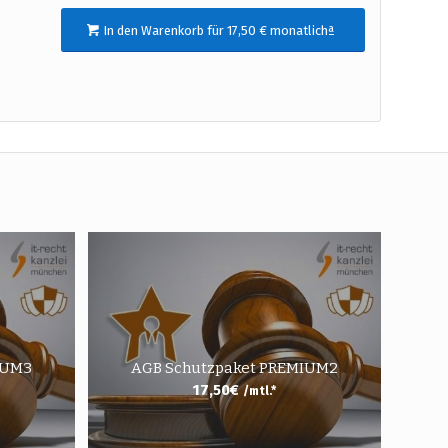
In den Warenkorb für 17,50 € monatlichª
IUM3
AGB Schutzpaket PREMIUM2
17,50
€
/mtl.*