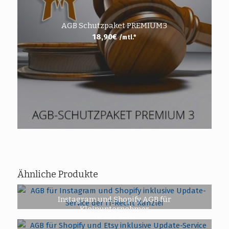
AGB Schutzpaket PREMIUM3
18,90
€
/mtl.*
Ähnliche Produkte
Instagram und Shopify AGB für
Kleinunternehmer
15,90
€
/mtl.*