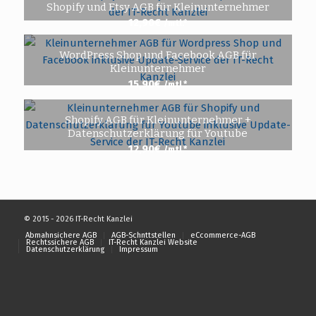
Shopify und Etsy AGB für Kleinunternehmer
12,90
€
/mtl.*
WordPress Shop und Facebook AGB für
Kleinunternehmer
15,90
€
/mtl.*
Shopify AGB für Kleinunternehmer +
Datenschutzerklärung für Youtube
12,90
€
/mtl.*
© 2015 - 2026 IT-Recht Kanzlei
Abmahnsichere AGB
AGB-Schnttstellen
eCcommerce-AGB
Rechtssichere AGB
IT-Recht Kanzlei Website
Datenschutzerklärung
Impressum