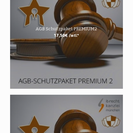
AGB Schutzpaket PREMIUM2
17,50
€
/mtl.*