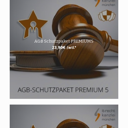
AGB Schutzpaket PREMIUM5
23,90
€
/mtl.*