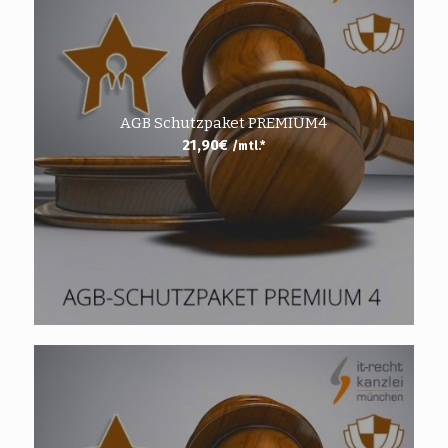
AGB Schutzpaket PREMIUM4
21,90
€
/mtl.*