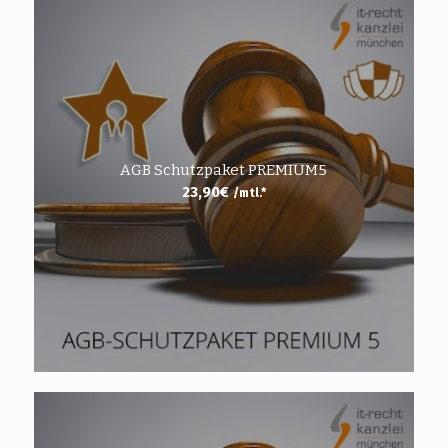
AGB Schutzpaket PREMIUM5
23,90
€
/mtl.*