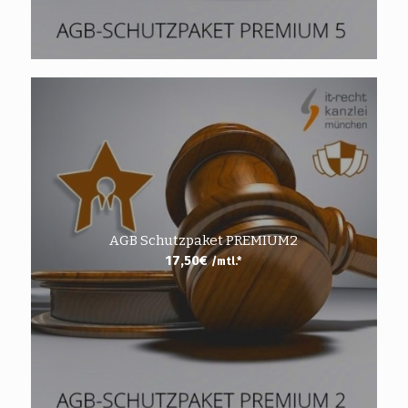
AGB Schutzpaket PREMIUM2
17,50
€
/mtl.*