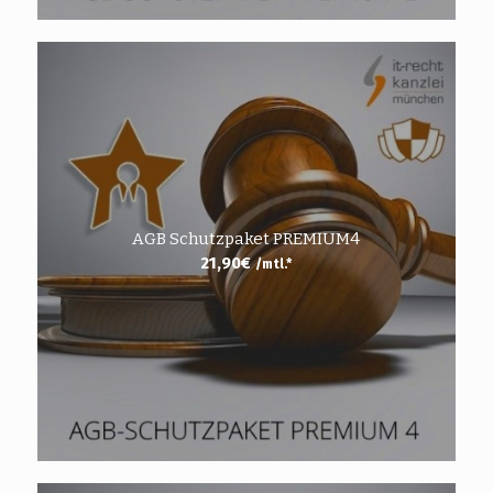
AGB Schutzpaket PREMIUM4
21,90
€
/mtl.*