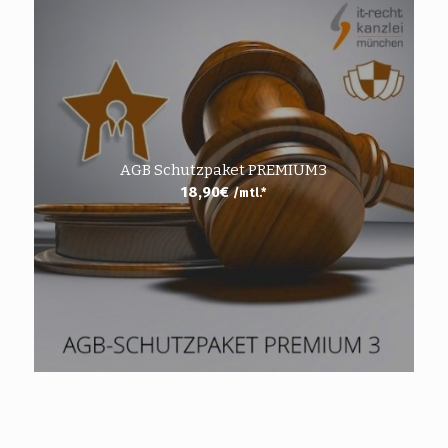
AGB Schutzpaket PREMIUM3
18,90
€
/mtl.*