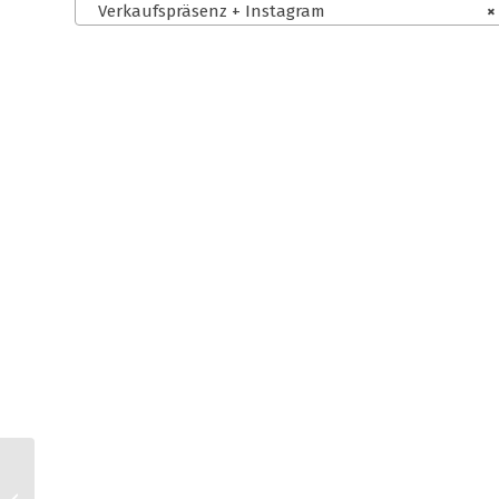
Verkaufspräsenz + Instagram
×
Webador AGB für
Kleinunternehmer +