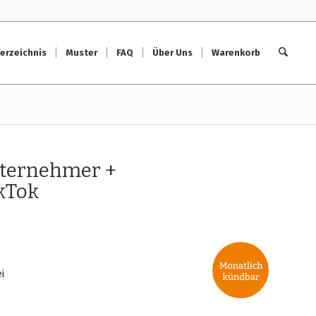
erzeichnis
Muster
FAQ
Über Uns
Warenkorb
nternehmer +
kTok
i