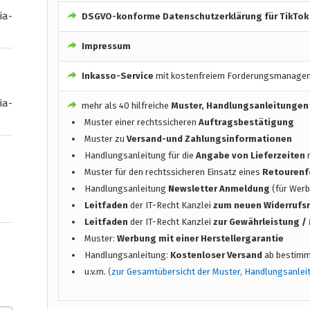
ia-
DSGVO-konforme
Datenschutzerklärung für TikTok
Impressum
Inkasso-Service
mit kostenfreiem Forderungsmanage
ia-
mehr als 40 hilfreiche
Muster, Handlungsanleitungen
Muster einer rechtssicheren
Auftragsbestätigung
Muster zu
Versand-und Zahlungsinformationen
Handlungsanleitung für die
Angabe von Lieferzeiten
n
Muster für den rechtssicheren Einsatz eines
Retourenf
Handlungsanleitung
Newsletter Anmeldung
(für Werb
Leitfaden
der IT-Recht Kanzlei
zum neuen Widerrufs
Leitfaden
der IT-Recht Kanzlei
zur Gewährleistung 
Muster:
Werbung mit einer Herstellergarantie
Handlungsanleitung:
Kostenloser Versand
ab bestimm
u.v.m.
(zur Gesamtübersicht der Muster, Handlungsanlei