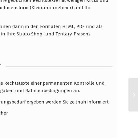
hre gebuchten Rechtstexte mit wenigen Klicks und
rnehmensform (Kleinunternehmer) und Ihr
n Ihnen dann in den Formaten HTML, PDF und als
 in Ihre Strato Shop- und Tentary-Präsenz
t
die Rechtstexte einer permanenten Kontrolle und
 Vorgaben und Rahmenbedingungen an.
rungsbedarf ergeben werden Sie zeitnah informiert.
cher.