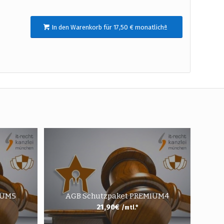
In den Warenkorb für 17,50 € monatlichª
IUM5
AGB Schutzpaket PREMIUM4
21,90
€
/mtl.*