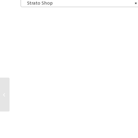
Strato Shop
×
Shopify und Tentary
AGB für
Kleinunternehmer