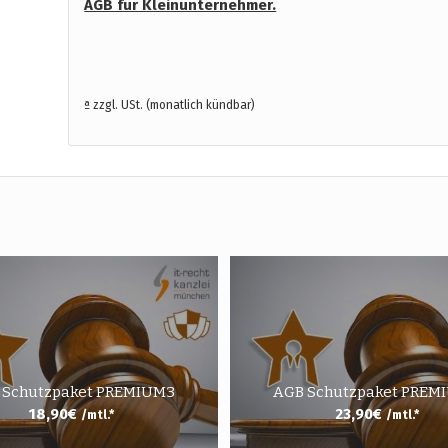
AGB für Kleinunternehmer.
ª zzgl. USt. (monatlich kündbar)
 Schutzpaket PREMIUM3
AGB Schutzpaket PREM
18,90
€
23,90
€
/mtl.*
/mtl.*