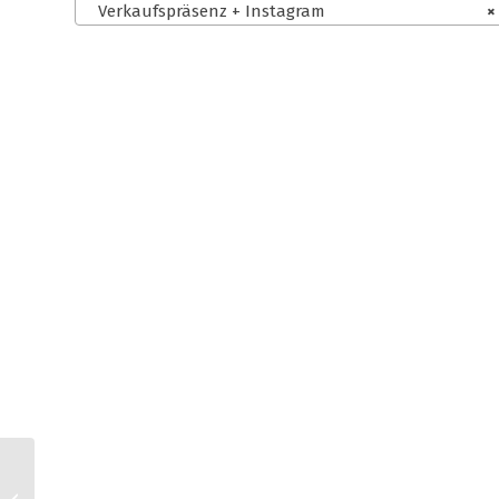
Verkaufspräsenz + Instagram
×
Tentary AGB für
Kleinunternehmer +