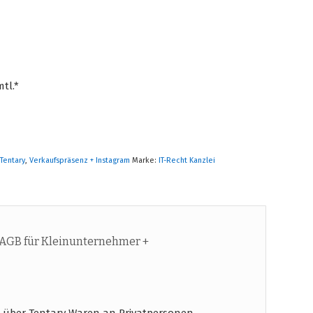
tl.*
,
Tentary
,
Verkaufspräsenz + Instagram
Marke:
IT-Recht Kanzlei
AGB für Kleinunternehmer +
 über Tentary Waren an Privatpersonen