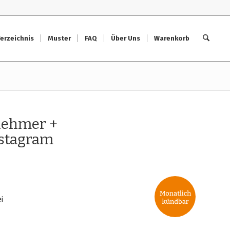
erzeichnis
Muster
FAQ
Über Uns
Warenkorb
nehmer +
nstagram
i