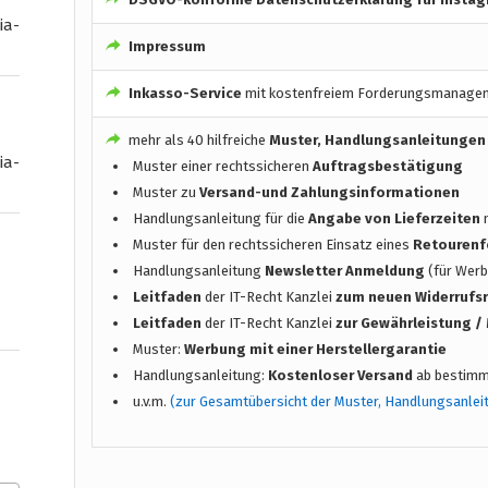
ia-
Impressum
Inkasso-Service
mit kostenfreiem Forderungsmanage
mehr als 40 hilfreiche
Muster, Handlungsanleitungen
ia-
Muster einer rechtssicheren
Auftragsbestätigung
Muster zu
Versand-und Zahlungsinformationen
Handlungsanleitung für die
Angabe von Lieferzeiten
n
Muster für den rechtssicheren Einsatz eines
Retourenf
Handlungsanleitung
Newsletter Anmeldung
(für Werb
Leitfaden
der IT-Recht Kanzlei
zum neuen Widerrufs
Leitfaden
der IT-Recht Kanzlei
zur Gewährleistung 
Muster:
Werbung mit einer Herstellergarantie
Handlungsanleitung:
Kostenloser Versand
ab bestimm
u.v.m.
(zur Gesamtübersicht der Muster, Handlungsanlei