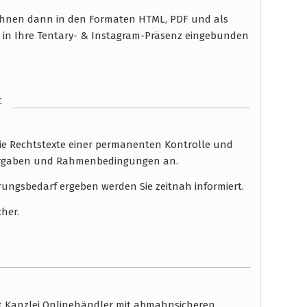
n Ihnen dann in den Formaten HTML, PDF und als
 in Ihre Tentary- & Instagram-Präsenz eingebunden
t
die Rechtstexte einer permanenten Kontrolle und
 Vorgaben und Rahmenbedingungen an.
rungsbedarf ergeben werden Sie zeitnah informiert.
cher.
ht Kanzlei Onlinehändler mit abmahnsicheren