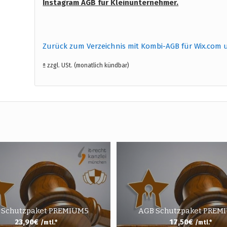
Instagram AGB
für Kleinunternehmer.
Zurück zum Verzeichnis mit Kombi-AGB für Wix.com 
ª zzgl. USt. (monatlich kündbar)
 Schutzpaket PREMIUM5
AGB Schutzpaket PREM
23,90
€
17,50
€
/mtl.*
/mtl.*