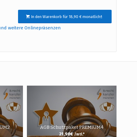
In den Warenkorb für 18,90 € monatlichª
und weitere Onlinepräsenzen
IUM2
AGB Schutzpaket PREMIUM4
21,90
€
/mtl.*