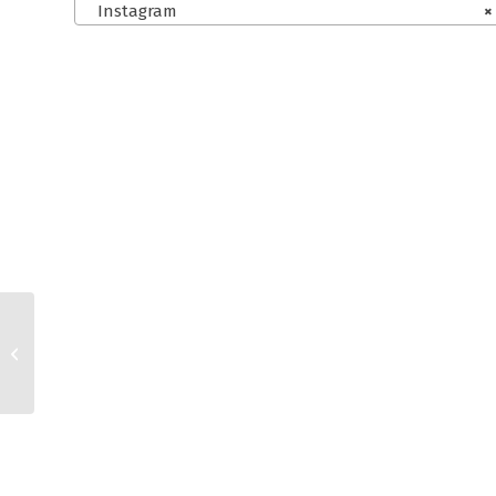
Instagram
×
Wix.com, Ebay und
Facebook AGB für
Kleinunternehmer