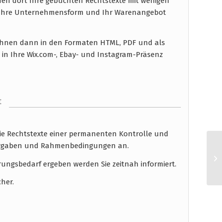
en dort Ihre gebuchten Rechtstexte mit wenigen
n Ihre Unternehmensform und Ihr Warenangebot
n Ihnen dann in den Formaten HTML, PDF und als
 in Ihre Wix.com-, Ebay- und Instagram-Präsenz
t
die Rechtstexte einer permanenten Kontrolle und
 Vorgaben und Rahmenbedingungen an.
rungsbedarf ergeben werden Sie zeitnah informiert.
cher.